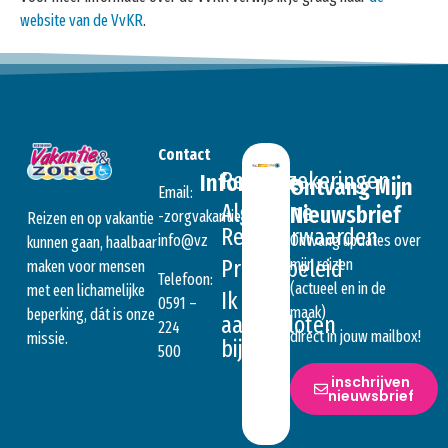
website van de VvKR
.
Contact
Reisverzekeringen
Informatie
Ontvang Mijn
Email:
Algemene
Nieuwsbrief
ln.seitnakavgroz-
Reizen en op vakantie
Reisvoorwaarden
Ontvang updates over
@ofni
zv
kunnen gaan, haalbaar
mijn reizen
Privacybeleid
maken voor mensen
Telefoon:
(actueel en in de
met een lichamelijke
Ik ben
0591 –
maak)
beperking, dát is onze
aangesloten
224
direct in jouw mailbox!
missie.
bij….
500
inschrijven
nieuwsbrief