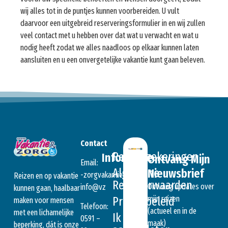
wij alles tot in de puntjes kunnen voorbereiden. U vult
daarvoor een uitgebreid reserveringsformulier in en wij zullen
veel contact met u hebben over dat wat u verwacht en wat u
nodig heeft zodat we alles naadloos op elkaar kunnen laten
aansluiten en u een onvergetelijke vakantie kunt gaan beleven.
Contact
Reisverzekeringen
Informatie
Ontvang Mijn
Email:
Algemene
Nieuwsbrief
ln.seitnakavgroz-
Reizen en op vakantie
Reisvoorwaarden
Ontvang updates over
@ofni
zv
kunnen gaan, haalbaar
mijn reizen
Privacybeleid
maken voor mensen
Telefoon:
(actueel en in de
met een lichamelijke
Ik ben
0591 –
maak)
beperking, dát is onze