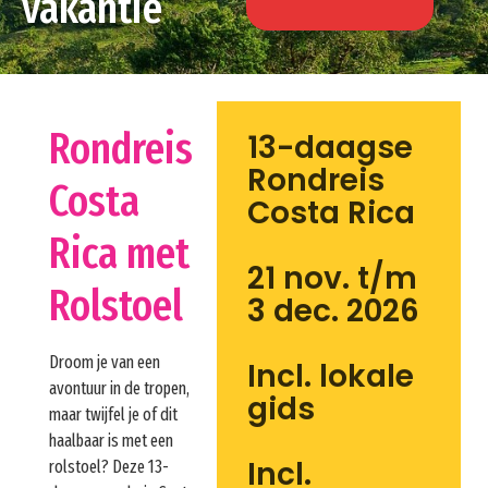
vakantie
Rondreis
13-daagse
Rondreis
Costa
Costa Rica
Rica met
21 nov. t/m
Rolstoel
3 dec. 2026
Droom je van een
Incl. lokale
avontuur in de tropen,
gids
maar twijfel je of dit
haalbaar is met een
Incl.
rolstoel? Deze 13-