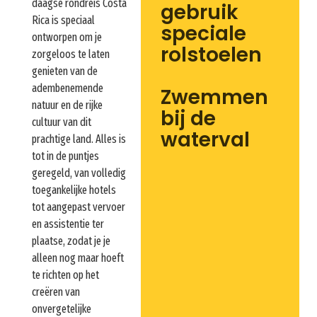
daagse rondreis Costa
gebruik
Rica is speciaal
speciale
ontworpen om je
rolstoelen
zorgeloos te laten
genieten van de
adembenemende
Zwemmen
natuur en de rijke
bij de
cultuur van dit
waterval
prachtige land. Alles is
tot in de puntjes
geregeld, van volledig
toegankelijke hotels
tot aangepast vervoer
en assistentie ter
plaatse, zodat je je
alleen nog maar hoeft
te richten op het
creëren van
onvergetelijke