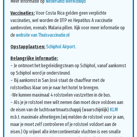
Meer informatie op
Nederland Wereldwijd
Vaccinaties:
Voor Costa Rica gelden geen verplichte
vaccinaties, wel worden de DTP en Hepatitus A vaccinatie
aanbevolen, evenals Malaria pillen. Kijk voor meer informatie op
de
website van Thuisvaccinatie.nl
Opstapplaatsen:
Schiphol Airport
.
Belangrijke informatie:
– Je ontmoet het begeleidingsteam op Schiphol, vanaf aankomst
op Schiphol word je ondersteund.
– Bij aankomst in San José staat de chauffeur met de
rolstoelbus klaar om je naar het hotel te brengen.
-We kunnen maximaal 4 rolstoelen vastzetten in de bus.
– Als je je rolstoel mee wilt nemen dan moet deze voldoen aan
de eisen van de luchtvaartmaatschappij (waarschijnlijk)
KLM
m.b.t. maximale afmetingen.(wij melden de rolstoel voor je aan,
maar je moet zelf controleren of je rolstoel voldoet aan de
eisen.) Op vrijwel alle intercontinentale vluchten is een smalle