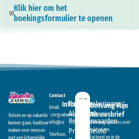
Klik hier om het
boekingsformulier te openen
Contact
Reisverzekeringen
Informatie
Ontvang Mijn
Email:
Algemene
Nieuwsbrief
ln.seitnakavgroz-
Reizen en op vakantie
Reisvoorwaarden
Ontvang updates over
@ofni
zv
kunnen gaan, haalbaar
mijn reizen
Privacybeleid
maken voor mensen
Telefoon:
(actueel en in de
met een lichamelijke