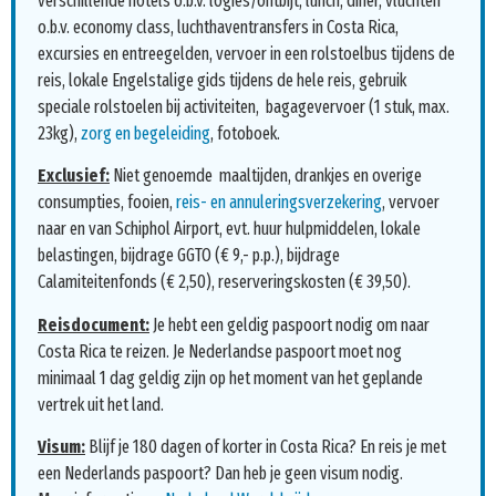
verschillende hotels o.b.v. logies/ontbijt, lunch, diner, vluchten
o.b.v. economy class, luchthaventransfers in Costa Rica,
excursies en entreegelden, vervoer in een rolstoelbus tijdens de
reis, lokale Engelstalige gids tijdens de hele reis, gebruik
speciale rolstoelen bij activiteiten, bagagevervoer (1 stuk, max.
23kg),
zorg en begeleiding
, fotoboek.
Exclusief:
Niet genoemde maaltijden, drankjes en overige
consumpties, fooien,
reis- en annuleringsverzekering
, vervoer
naar en van Schiphol Airport, evt. huur hulpmiddelen, lokale
belastingen, bijdrage GGTO (€ 9,- p.p.), bijdrage
Calamiteitenfonds (€ 2,50), reserveringskosten (€ 39,50).
Reisdocument:
Je hebt een geldig paspoort nodig om naar
Costa Rica te reizen. Je Nederlandse paspoort moet nog
minimaal 1 dag geldig zijn op het moment van het geplande
vertrek uit het land.
Visum:
Blijf je 180 dagen of korter in Costa Rica? En reis je met
een Nederlands paspoort? Dan heb je geen visum nodig.