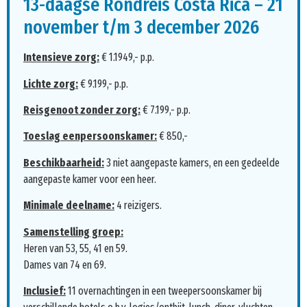
13-daagse Rondreis Costa Rica – 21
november t/m 3 december 2026
Intensieve zorg:
€ 1.1949,- p.p.
Lichte zorg:
€ 9.199,- p.p.
Reisgenoot zonder zorg:
€ 7.199,- p.p.
Toeslag eenpersoonskamer:
€ 850,-
Beschikbaarheid:
3 niet aangepaste kamers, en een gedeelde
aangepaste kamer voor een heer.
Minimale deelname:
4 reizigers.
Samenstelling groep:
Heren van 53, 55, 41 en 59.
Dames van 74 en 69.
Inclusief:
11 overnachtingen in een tweepersoonskamer bij