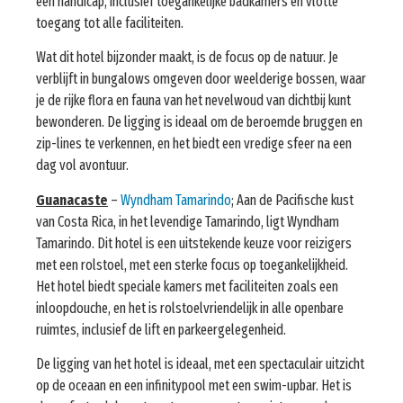
een handicap, inclusief toegankelijke badkamers en vlotte
toegang tot alle faciliteiten.
Wat dit hotel bijzonder maakt, is de focus op de natuur. Je
verblijft in bungalows omgeven door weelderige bossen, waar
je de rijke flora en fauna van het nevelwoud van dichtbij kunt
bewonderen. De ligging is ideaal om de beroemde bruggen en
zip-lines te verkennen, en het biedt een vredige sfeer na een
dag vol avontuur.
Guanacaste
–
Wyndham Tamarindo
; Aan de Pacifische kust
van Costa Rica, in het levendige Tamarindo, ligt Wyndham
Tamarindo. Dit hotel is een uitstekende keuze voor reizigers
met een rolstoel, met een sterke focus op toegankelijkheid.
Het hotel biedt speciale kamers met faciliteiten zoals een
inloopdouche, en het is rolstoelvriendelijk in alle openbare
ruimtes, inclusief de lift en parkeergelegenheid.
De ligging van het hotel is ideaal, met een spectaculair uitzicht
op de oceaan en een infinitypool met een swim-upbar. Het is