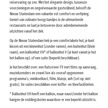
reiservaring op zee. Met het elegante design, luxueuze
voorzieningen en ongeëvenaarde gastvrijheid, belooft de
Nieuw Statendam een vakantie vol comfort en verfijning.
Geniet van culinaire hoogstandjes in de uitmuntende
restaurants en laat je betoveren door adembenemende
uitzichten vanaf het dek.
Op de Nieuw Statendam heb je een comfortabele hut, je kunt
kiezen uit een binnenhut (zonder ramen), een buitenhut (klein
raam), een balkonhut VH* of balkonhut V (je kunt vanuit je hut
het balkon op), of een suite (beperkt beschikbaar).
Je hut beschikt over: een flatscreen-TV met films op aanvraag,
muziekzenders en zowel live als vooraf opgenomen
programma’s, minikoelkast, föhn, kluisje, wifi (Let op; niet
gratis). De suites beschikken over koffie- en theefaciliteiten.
* Balkonhut VH heeft een balkon, maar naast/onder het balkon
hangen de reddingsboten waardoor er een beperkt uitzicht is.