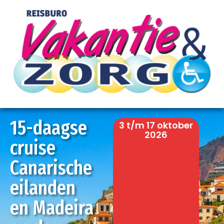
Be
Re
15-daagse
3 t/m 17 oktober
2026
cruise
Canarische
eilanden
en Madeira