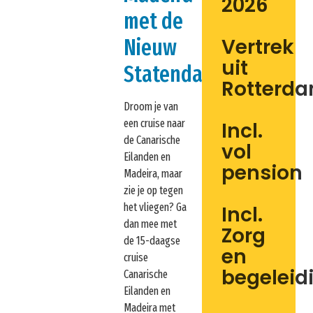
2026
met de
Vertrek
Nieuw
uit
Statendam
Rotterd
Droom je van
een cruise naar
Incl.
de Canarische
vol
Eilanden en
pension
Madeira, maar
zie je op tegen
het vliegen? Ga
Incl.
dan mee met
Zorg
de 15-daagse
en
cruise
begeleid
Canarische
Eilanden en
Madeira met