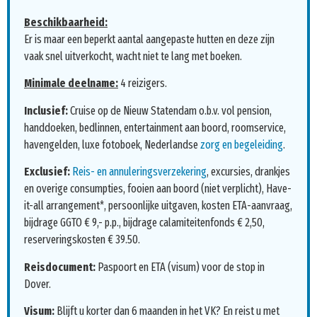
Beschikbaarheid:
Er is maar een beperkt aantal aangepaste hutten en deze zijn
vaak snel uitverkocht, wacht niet te lang met boeken.
Minimale deelname:
4 reizigers.
Inclusief:
Cruise op de Nieuw Statendam o.b.v. vol pension,
handdoeken, bedlinnen, entertainment aan boord, roomservice,
havengelden, luxe fotoboek, Nederlandse
zorg en begeleiding
.
Exclusief:
Reis- en annuleringsverzekering
, excursies, drankjes
en overige consumpties, fooien aan boord (niet verplicht), Have-
it-all arrangement*, persoonlijke uitgaven, kosten ETA-aanvraag,
bijdrage GGTO € 9,- p.p., bijdrage calamiteitenfonds € 2,50,
reserveringskosten € 39.50.
Reisdocument:
Paspoort en ETA (visum) voor de stop in
Dover.
Visum:
Blijft u korter dan 6 maanden in het VK? En reist u met