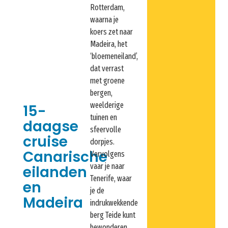
Rotterdam,
waarna je
koers zet naar
Madeira, het
‘bloemeneiland’,
dat verrast
met groene
bergen,
weelderige
15-
tuinen en
daagse
sfeervolle
cruise
dorpjes.
Canarische
Vervolgens
vaar je naar
eilanden
Tenerife, waar
en
je de
Madeira
indrukwekkende
berg Teide kunt
bewonderen.