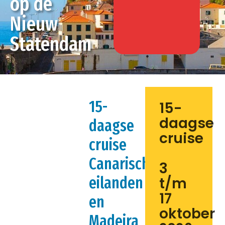
op de
Nieuw
Statendam
15-
15-
daagse
daagse
cruise
cruise
Canarische
3
eilanden
t/m
17
en
oktober
Madeira