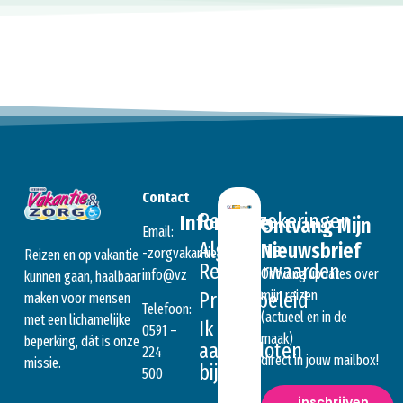
Contact
Reisverzekeringen
Informatie
Ontvang Mijn
Email:
Algemene
Nieuwsbrief
ln.seitnakavgroz-
Reizen en op vakantie
Reisvoorwaarden
Ontvang updates over
@ofni
zv
kunnen gaan, haalbaar
mijn reizen
Privacybeleid
maken voor mensen
Telefoon:
(actueel en in de
met een lichamelijke
Ik ben
0591 –
maak)
beperking, dát is onze
aangesloten
224
direct in jouw mailbox!
missie.
bij….
500
inschrijven